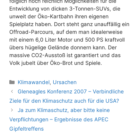
folglich noch reichlich Möglichkeiten für die
Entwicklung von dicken 3-Tonnen-SUVs, die
unweit der Öko-Kartbahn ihren eigenen
Spielplatz haben. Dort steht ganz unauffällig ein
Offroad-Parcours, auf dem man idealerweise
mit einem 6,0 Liter Motor und 500 PS kraftvoll
übers hügelige Gelände donnern kann. Der
massive CO2-Ausstoß ist garantiert und das
Volk jubelt über Öko-Brot und Spiele.
Kategorien
Klimawandel
,
Ursachen
Beitrags-
Gleneagles Konferenz 2007 – Verbindliche
Navigation
Ziele für den Klimaschutz auch für die USA?
Ja zum Klimaschutz, aber bitte keine
Verpflichtungen – Ergebnisse des APEC
Gipfeltreffens