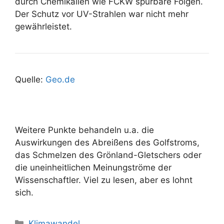
durch Chemikalien wie FCKW spürbare Folgen.
Der Schutz vor UV-Strahlen war nicht mehr
gewährleistet.
Quelle:
Geo.de
Weitere Punkte behandeln u.a. die
Auswirkungen des Abreißens des Golfstroms,
das Schmelzen des Grönland-Gletschers oder
die uneinheitlichen Meinungströme der
Wissenschaftler. Viel zu lesen, aber es lohnt
sich.
Kategorien
Klimawandel