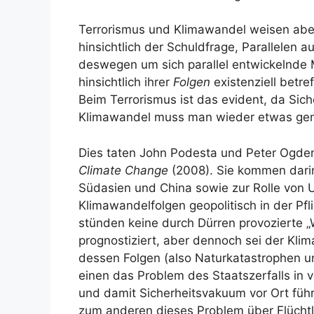
Terrorismus und Klimawandel weisen aber
hinsichtlich der Schuldfrage, Parallelen 
deswegen um sich parallel entwickelnde 
hinsichtlich ihrer
Folgen
existenziell betre
Beim Terrorismus ist das evident, da Sich
Klimawandel muss man wieder etwas gen
Dies taten John Podesta und Peter Ogden
Climate Change
(2008). Sie kommen darin,
Südasien und China sowie zur Rolle von
Klimawandelfolgen geopolitisch in der Pfl
stünden keine durch Dürren provozierte „
prognostiziert, aber dennoch sei der Klim
dessen Folgen (also Naturkatastrophen u
einen das Problem des Staatszerfalls in 
und damit Sicherheitsvakuum vor Ort führ
zum anderen dieses Problem über Flücht