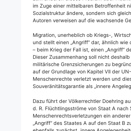
im Zuge einer mittelbaren Betroffenheit n
Sozialstruktur ändere, sondern sich gleich
Autoren verweisen auf die wachsende Gefah
Migration, unerheblich ob Kriegs-, Wirtsc
und stellt einen „Angriff“ dar, ähnlich wi
– beim Krieg der Fall ist, einen „Angriff“ d
Dieser Zusammenhang soll nicht deshalb
militärische Grenzsicherungen zu begründ
auf der Grundlage von Kapitel VII der UN
Menschenrechte verletzt werden und dies
Souveränitätsgarantie als „innere Angeleg
Dazu führt der Völkerrechtler Doehring a
d. R. Flüchtlingsströme von Staat A nach 
Menschenrechtsverletzungen ein anderer S
„Angriff“ des Staates A auf den Staat B zu
ebenfalls zunächst „innere Angelegenheit