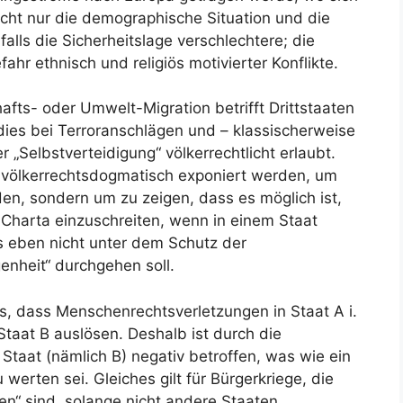
icht nur die demographische Situation und die
falls die Sicherheitslage verschlechtere; die
r ethnisch und religiös motivierter Konflikte.
hafts- oder Umwelt-Migration betrifft Drittstaaten
e dies bei Terroranschlägen und – klassischerweise
er „Selbstverteidigung“ völkerrechtlicht erlaubt.
 völkerrechtsdogmatisch exponiert werden, um
en, sondern um zu zeigen, dass es möglich ist,
-Charta einzuschreiten, wenn in einem Staat
 eben nicht unter dem Schutz der
enheit“ durchgehen soll.
us, dass Menschenrechtsverletzungen in Staat A i.
Staat B auslösen. Deshalb ist durch die
taat (nämlich B) negativ betroffen, was wie ein
 werten sei. Gleiches gilt für Bürgerkriege, die
en“ sind, solange nicht andere Staaten