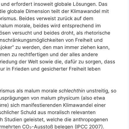
 und erfordert insoweit globale Lösungen. Das
e globale Dimension teilt der Klimawandel mit
orismus. Beides verweist zurück auf dem
malum morale, beides wird entsprechend im
ösen versucht und beides droht, als rhetorische
Einschränkungsmöglichkeiten von Freiheit und
nsjoker“ zu werden, den man immer ziehen kann,
en zu rechtfertigen und der alles andere
friedung der Welt sowie die, dafür zu sorgen, dass
r in Frieden und gesicherter Freiheit leben
orismus als malum morale
schlechthin
unstreitig, so
 Ausprägungen von malum physicum (also etwa
rre) sich manifestierenden Klimawandel einer
chlicher Schuld aus moralisch relevanten
h Studien geleistet, welche die anthropogenen
ermehrten CO
-Ausstoß belegen (IPCC 2007).
2