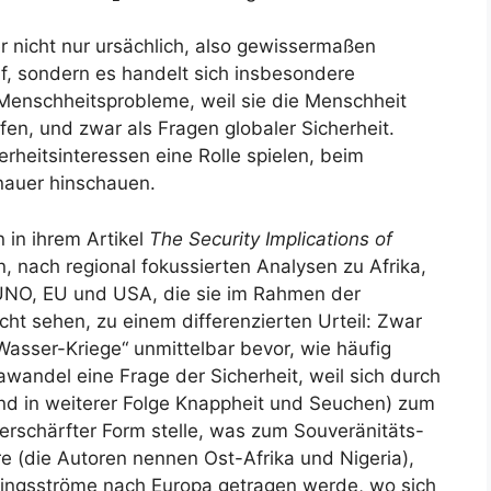
 nicht nur ursächlich, also gewissermaßen
auf, sondern es handelt sich insbesondere
Menschheitsprobleme, weil sie die Menschheit
ffen, und zwar als Fragen globaler Sicherheit.
erheitsinteressen eine Rolle spielen, beim
auer hinschauen.
 in ihrem Artikel
The Security Implications of
 nach regional fokussierten Analysen zu Afrika,
 UNO, EU und USA, die sie im Rahmen der
icht sehen, zu einem differenzierten Urteil: Zwar
Wasser-Kriege“ unmittelbar bevor, wie häufig
awandel eine Frage der Sicherheit, weil sich durch
nd in weiterer Folge Knappheit und Seuchen) zum
verschärfter Form stelle, was zum Souveränitäts-
e (die Autoren nennen Ost-Afrika und Nigeria),
lingsströme nach Europa getragen werde, wo sich