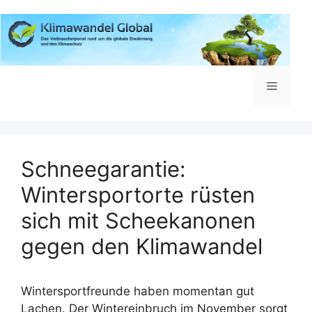
Zum
Inhalt
springen
Menü
Schneegarantie:
Wintersportorte rüsten
sich mit Scheekanonen
gegen den Klimawandel
Wintersportfreunde haben momentan gut
Lachen. Der Wintereinbruch im November sorgt