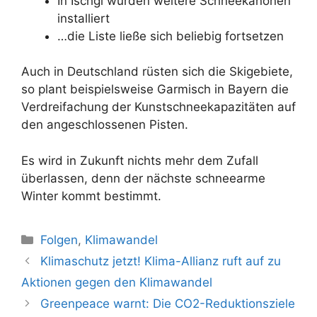
In Ischgl wurden weitere Schneekanonen
installiert
…die Liste ließe sich beliebig fortsetzen
Auch in Deutschland rüsten sich die Skigebiete,
so plant beispielsweise Garmisch in Bayern die
Verdreifachung der Kunstschneekapazitäten auf
den angeschlossenen Pisten.
Es wird in Zukunft nichts mehr dem Zufall
überlassen, denn der nächste schneearme
Winter kommt bestimmt.
Kategorien
Folgen
,
Klimawandel
Beitrags-
Klimaschutz jetzt! Klima-Allianz ruft auf zu
Navigation
Aktionen gegen den Klimawandel
Greenpeace warnt: Die CO2-Reduktionsziele