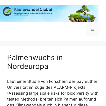
Zum
Inhalt
springen
Menü
Palmenwuchs in
Nordeuropa
Laut einer Studie von Forschern der bayreuther
Universität im Zuge des ALARM-Projekts
(Assessing large scale risks for biodiversity with
tested Methods) breiten sich Palmen aufgrund
des Klimawandels auch in bisher für diese