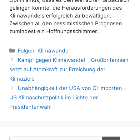
Optimismus, dass es den Menschen tatsächlich
gelingen könnte, die Herausforderungen des
Klimawandels erfolgreich zu bewältigen.
Zwischen all den pessimistischen Prognosen
zumindest ein Hoffnungsschimmer.
Kategorien
Folgen
,
Klimawandel
Beitrags-
Kampf gegen Klimawandel – Großbritannien
Navigation
setzt auf Atomkraft zur Erreichung der
Klimaziele
Unabhängigkeit der USA von Öl Importen –
US Klimaschutzpolitik im Lichte der
Präsidentenwahl