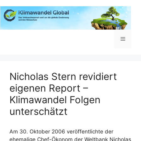
Zum
Inhalt
springen
Menü
Nicholas Stern revidiert
eigenen Report –
Klimawandel Folgen
unterschätzt
Am 30. Oktober 2006 veröffentlichte der
ehemalige Chef-Ökonom der Weltbank Nicholas