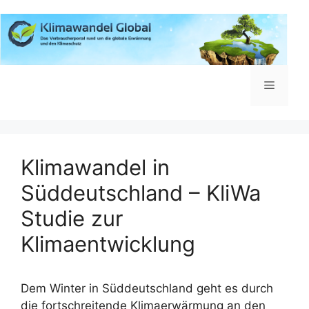
Zum
Inhalt
springen
Menü
Klimawandel in
Süddeutschland – KliWa
Studie zur
Klimaentwicklung
Dem Winter in Süddeutschland geht es durch
die fortschreitende Klimaerwärmung an den