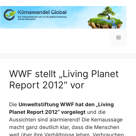
Zum
Inhalt
springen
Menü
WWF stellt „Living Planet
Report 2012“ vor
Die
Umweltstiftung WWF hat den „Living
Planet Report 2012“ vorgelegt
und die
Aussichten sind alarmierend! Die Kernaussage
macht ganz deutlich klar, dass die Menschen
weit über ihre Verhältnisse leben. Verbrauchen