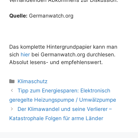
verhandelnden Abkommens zur Diskussion.
Quelle:
Germanwatch.org
Das komplette Hintergrundpapier kann man
sich
hier
bei Germanwatch.org durchlesen.
Absolut lesens- und empfehlenswert.
Kategorien
Klimaschutz
Beitrags-
Tipp zum Energiesparen: Elektronisch
Navigation
geregelte Heizungspumpe / Umwälzpumpe
Der Klimawandel und seine Verlierer –
Katastrophale Folgen für arme Länder