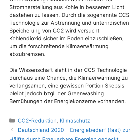
Stromherstellung aus Kohle in besserem Licht
dastehen zu lassen. Durch die sogenannte CCS
Technologie zur Abtrennung und unterirdischen
Speicherung von CO2 wird versucht
Kohlendioxid sicher im Boden einzuschließen,
um die forschreitende Klimaerwärmung
abzubremsen.
Die Wissenschaft sieht in der CCS Technologie
durchaus eine Chance, die Klimaerwärmung zu
verlangsamen, eine gewissen Portion Skepsis
bleibt jedoch bzgl. der Greenwashing
Bemühungen der Energiekonzerne vorhanden.
Kategorien
CO2-Reduktion
,
Klimaschutz
Beitrags-
Deutschland 2020 – Energiebedarf (fast) zur
Navigation
Hälfte durch Erneuerbare Energien gedeckt