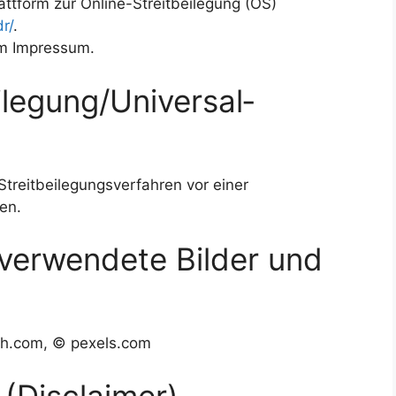
attform zur Online-Streitbeilegung (OS)
r/
.
im Impressum.
ilegung/Universal­
 Streitbeilegungsverfahren vor einer
en.
verwendete Bilder und
h.com, © pexels.com
(Disclaimer)