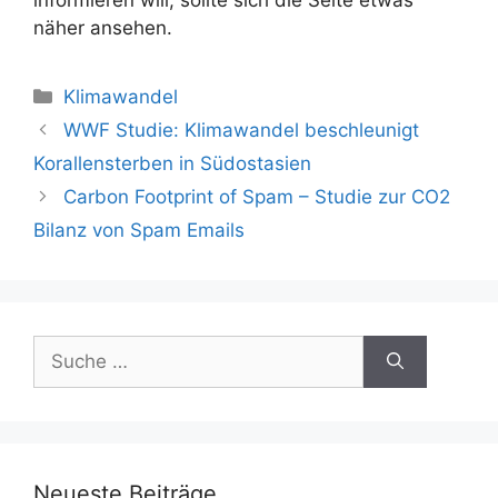
näher ansehen.
Kategorien
Klimawandel
Beitrags-
WWF Studie: Klimawandel beschleunigt
Navigation
Korallensterben in Südostasien
Carbon Footprint of Spam – Studie zur CO2
Bilanz von Spam Emails
Suche
nach:
Neueste Beiträge