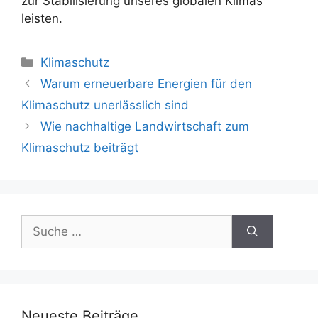
zur Stabilisierung unseres globalen Klimas
leisten.
Kategorien
Klimaschutz
Beitrags-
Warum erneuerbare Energien für den
Navigation
Klimaschutz unerlässlich sind
Wie nachhaltige Landwirtschaft zum
Klimaschutz beiträgt
Suche
nach:
Neueste Beiträge